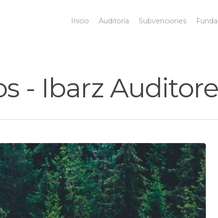
Inicio
Auditoría
Subvenciones
Funda
os - Ibarz Auditor